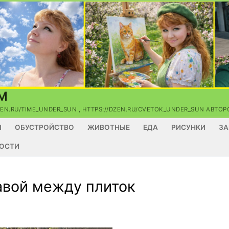
М
ZEN.RU/TIME_UNDER_SUN , HTTPS://DZEN.RU/CVETOK_UNDER_SUN АВТ
Ы
ОБУСТРОЙСТВО
ЖИВОТНЫЕ
ЕДА
РИСУНКИ
ЗА
ОСТИ
авой между плиток