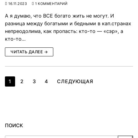
16.11.2023
1 КОММЕНТАРИЙ
А я думаю, что ВСЕ богато жить не могут. И
разница между богатыми и бедными в кап.странах
непреодолима, как пропасть: кто-то — «сэр», а
кто-то…
ЧИТАТЬ ДАЛЕЕ →
Навигация
1
2
3
4
СЛЕДУЮЩАЯ
по
записям
ПОИСК