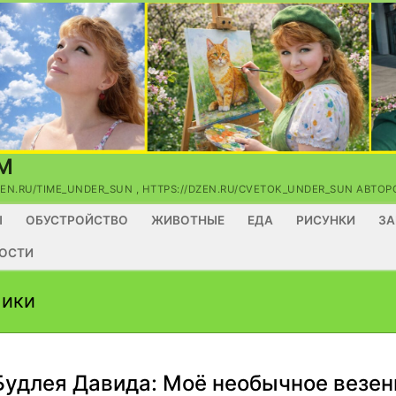
М
ZEN.RU/TIME_UNDER_SUN , HTTPS://DZEN.RU/CVETOK_UNDER_SUN АВТ
Ы
ОБУСТРОЙСТВО
ЖИВОТНЫЕ
ЕДА
РИСУНКИ
ЗА
ОСТИ
ники
Будлея Давида: Моё необычное везен