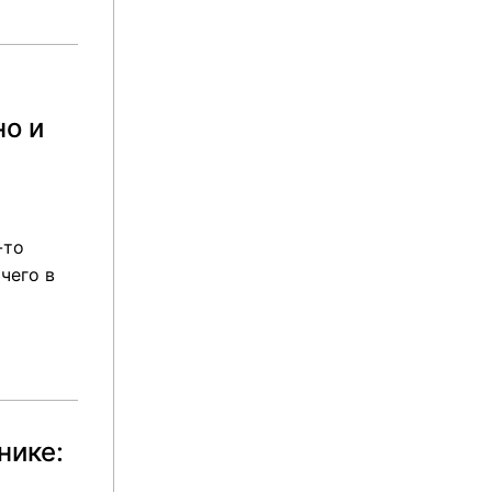
о и
-то
чего в
нике: