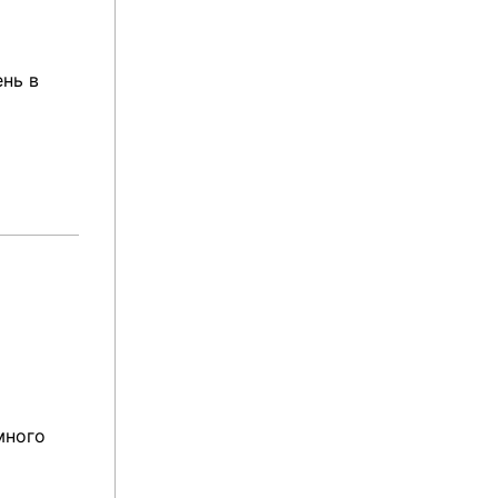
нь в
много