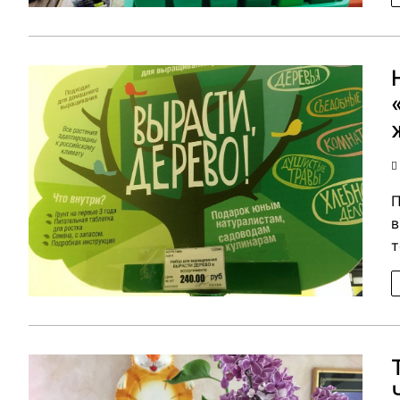
П
в
т