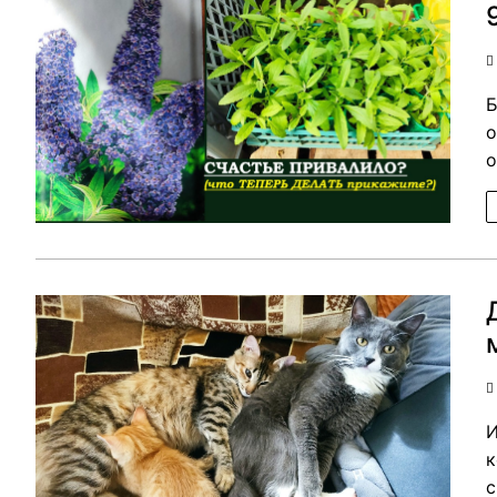
Б
о
о
И
к
с