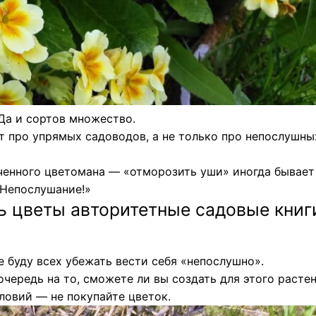
Да и сортов множество.
т про упрямых садоводов, а не только про непослушны
ченного цветомана — «отморозить уши» иногда бывает
«Непослушание!»
ь цветы авторитетные садовые книг
е буду всех убежать вести себя «непослушно».
очередь на то, сможете ли вы создать для этого расте
словий — не покупайте цветок.