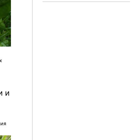
х
и и
ния