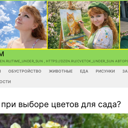
М
ZEN.RU/TIME_UNDER_SUN , HTTPS://DZEN.RU/CVETOK_UNDER_SUN АВТ
Ы
ОБУСТРОЙСТВО
ЖИВОТНЫЕ
ЕДА
РИСУНКИ
ЗА
ОСТИ
 при выборе цветов для сада?