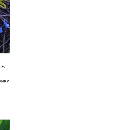
я
.».
ники