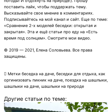
погоды! И отдохнуть на природе:). Прошу
поставить лайк, чтобы поддержать тему.
Высказывайте свое мнение в комментариях.
Подписывайтесь
на мой канал и сайт. Еще по теме:
«
Сравнение 2-х моделей беседки: открытая и
закрытая
».
Эта
и ещё статьи
про еду
на «
Есть
время под солнцем
». Смотрите мои
видео
.
© 2019 — 2021,
Елена Соловьева
. Все права
защищены.
Метки
беседка на даче
,
беседки для отдыха
,
как
оргинизовать пикник на даче
,
поездка на шашлыки
,
шашлыки на даче
,
шашлыки на природе
Другие статьи по теме: