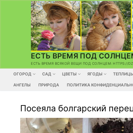
Перейти
к
содержимому
ЕСТЬ ВРЕМЯ ПОД СОЛНЦЕ
ЕСТЬ ВРЕМЯ ВСЯКОЙ ВЕЩИ ПОД СОЛНЦЕМ: HTTPS://D
ОГОРОД
САД
ЦВЕТЫ
ЯГОДЫ
ТЕПЛИЦ
АНГЕЛЫ
ПРИРОДА
ПОЛИТИКА КОНФИДЕНЦИАЛЬН
Посеяла болгарский пере