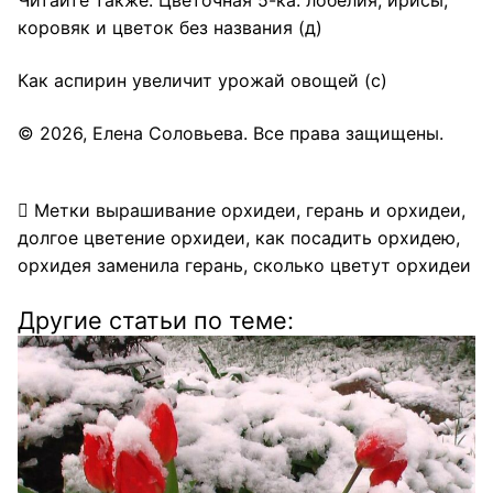
Читайте также:
Цветочная 5-ка: лобелия, ирисы,
коровяк и цветок без названия
(д)
Как аспирин увеличит урожай овощей
(с)
© 2026,
Елена Соловьева
. Все права защищены.
Метки
вырашивание орхидеи
,
герань и орхидеи
,
долгое цветение орхидеи
,
как посадить орхидею
,
орхидея заменила герань
,
сколько цветут орхидеи
Другие статьи по теме: